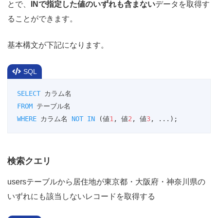
とで、
INで指定した値のいずれも含まない
データを取得す
ることができます。
基本構文が下記になります。
SQL
SELECT
FROM
WHERE
 カラム名 
NOT
IN
 (値
1
, 値
2
, 値
3
, ...);
検索クエリ
usersテーブルから居住地が東京都・大阪府・神奈川県の
いずれにも該当しないレコードを取得する