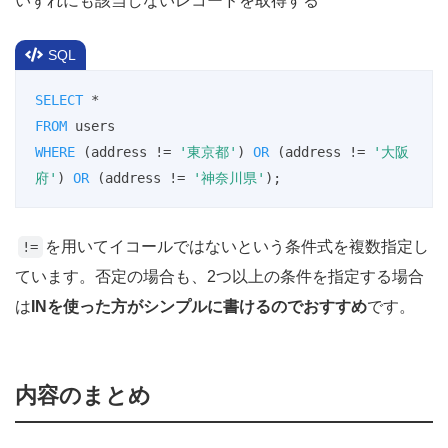
いずれにも該当しないレコードを取得する
SQL
SELECT
*
FROM
WHERE
 (address 
!=
'東京都'
) 
OR
 (address 
!=
'大阪
府'
) 
OR
 (address 
!=
'神奈川県'
);
を用いてイコールではないという条件式を複数指定し
!=
ています。否定の場合も、2つ以上の条件を指定する場合
は
INを使った方がシンプルに書けるのでおすすめ
です。
内容のまとめ