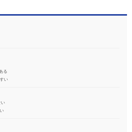
ある
すい
ない
い