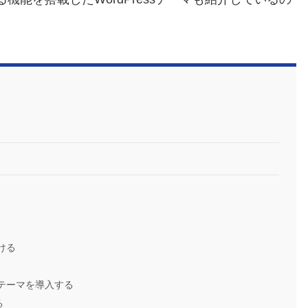
。
ける
ssテーマを導入する
る